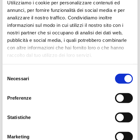
Utilizziamo i cookie per personalizzare contenuti ed
annunci, per fornire funzionalità dei social media e per
Home
case-history
Tag: Refurbished IT
analizzare il nostro traffico. Condividiamo inoltre
informazioni sul modo in cui utilizzi il nostro sito con i
nostri partner che si occupano di analisi dei dati web,
pubblicità e social media, i quali potrebbero combinarle
con altre informazioni che hai fornito loro o che hanno
raccolto dal tuo utilizzo dei loro servizi.
S
Necessari
e
l
e
Preferenze
z
i
o
Statistiche
n
e
Marketing
d