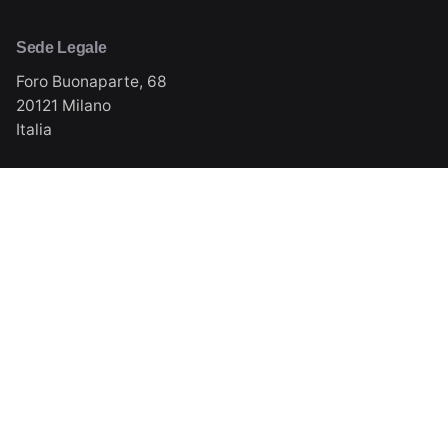
Sede Legale
Foro Buonaparte, 68
20121 Milano
Italia
Sede Operativa
Via Milano, 11 (S.P. 105)
20084 Lacchiarella (MI)
Italia
© 2026 ReOrbit. All rights reserved. | a brand of GCG
S.p.A. P.iva: 09275410968
Privacy Policy