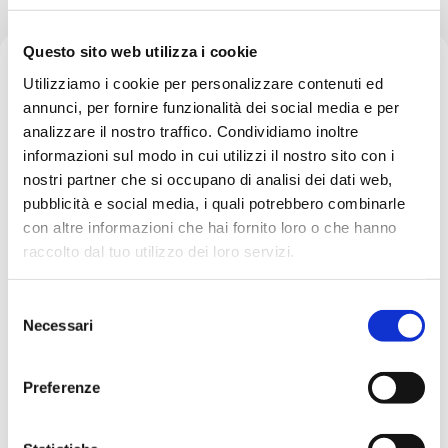
Tag
Questo sito web utilizza i cookie
Utilizziamo i cookie per personalizzare contenuti ed
annunci, per fornire funzionalità dei social media e per
analizzare il nostro traffico. Condividiamo inoltre
informazioni sul modo in cui utilizzi il nostro sito con i
nostri partner che si occupano di analisi dei dati web,
Home
Tag: Cost reduction
pubblicità e social media, i quali potrebbero combinarle
con altre informazioni che hai fornito loro o che hanno
raccolto dal tuo utilizzo dei loro servizi.
Showing 1-1 of 1 results
S
Necessari
e
l
e
Preferenze
z
i