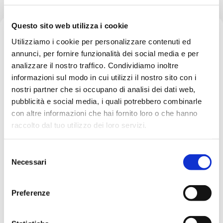
Tag
Questo sito web utilizza i cookie
Utilizziamo i cookie per personalizzare contenuti ed
annunci, per fornire funzionalità dei social media e per
analizzare il nostro traffico. Condividiamo inoltre
informazioni sul modo in cui utilizzi il nostro sito con i
nostri partner che si occupano di analisi dei dati web,
Home
Tag: ICT infrastructure
pubblicità e social media, i quali potrebbero combinarle
con altre informazioni che hai fornito loro o che hanno
raccolto dal tuo utilizzo dei loro servizi.
Showing 1-1 of 1 results
S
Necessari
e
l
e
Preferenze
z
i