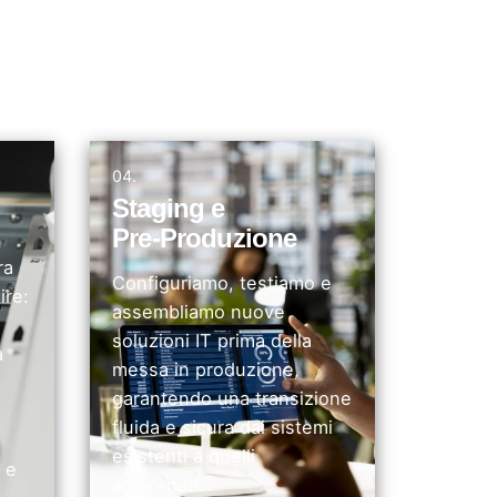
04.
Staging e
Pre-Produzione
ra
Configuriamo, testiamo e
ire:
assembliamo nuove
soluzioni IT prima della
a
messa in produzione,
garantendo una transizione
fluida e sicura dai sistemi
esistenti a quelli
 e
aggiornati.