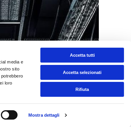
Accetta tutti
cial media e
nostro sito
Accetta selezionati
i potrebbero
ei loro
Rifiuta
Mostra dettagli