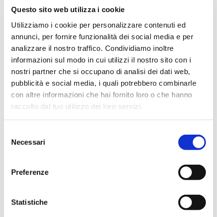
Institution
Questo sito web utilizza i cookie
Utilizziamo i cookie per personalizzare contenuti ed
annunci, per fornire funzionalità dei social media e per
analizzare il nostro traffico. Condividiamo inoltre
informazioni sul modo in cui utilizzi il nostro sito con i
nostri partner che si occupano di analisi dei dati web,
pubblicità e social media, i quali potrebbero combinarle
con altre informazioni che hai fornito loro o che hanno
raccolto dal tuo utilizzo dei loro servizi.
S
Necessari
e
We recently managed a complex logistics operation
l
for a leading banking institution.
e
Preferenze
z
The data center systems were located in the
i
underground floors of the main headquarters, with
o
Statistiche
limited access.
n