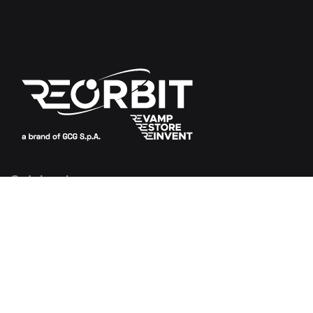
Sede Legale
Foro Buonaparte, 68
20121 Milano
Italia
Sede Operativa
Via Milano, 11 (S.P. 105)