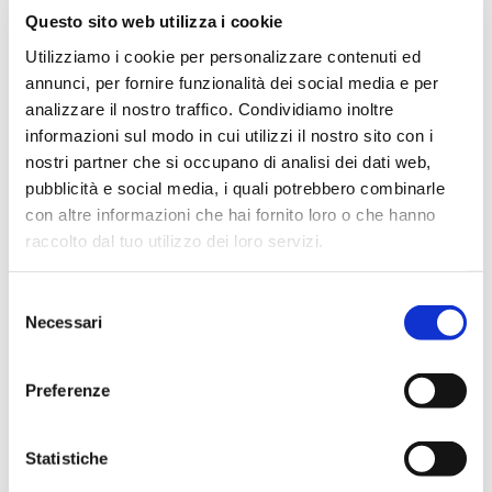
bancario
Questo sito web utilizza i cookie
Utilizziamo i cookie per personalizzare contenuti ed
annunci, per fornire funzionalità dei social media e per
analizzare il nostro traffico. Condividiamo inoltre
informazioni sul modo in cui utilizzi il nostro sito con i
nostri partner che si occupano di analisi dei dati web,
pubblicità e social media, i quali potrebbero combinarle
con altre informazioni che hai fornito loro o che hanno
raccolto dal tuo utilizzo dei loro servizi.
S
Necessari
e
Abbiamo recentemente gestito un intervento
l
logistico complesso per un primario istituto
e
Preferenze
bancario.
z
i
I sistemi del data center si trovavano nei piani
o
Statistiche
sotterranei della sede principale, con accessi
n