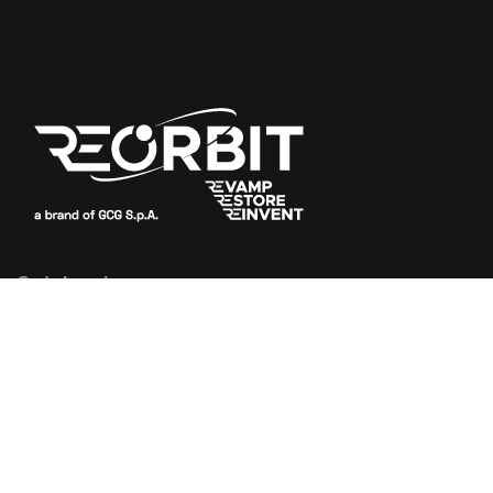
Sede Legale
Foro Buonaparte, 68
20121 Milano
Italia
Sede Operativa
Via Milano, 11 (S.P. 105)