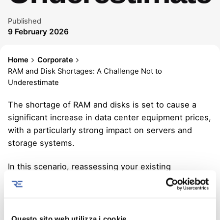
Published
9 February 2026
Home
Corporate
RAM and Disk Shortages: A Challenge Not to
Underestimate
The shortage of RAM and disks is set to cause a
significant increase in data center equipment prices,
with a particularly strong impact on servers and
storage systems.
In this scenario, reassessing your existing
infrastructure becomes a strategic factor—not only
to control costs in an increasingly expensive market,
but also to reduce environmental impact by
extending the lifecycle of equipment and limiting
Questo sito web utilizza i cookie