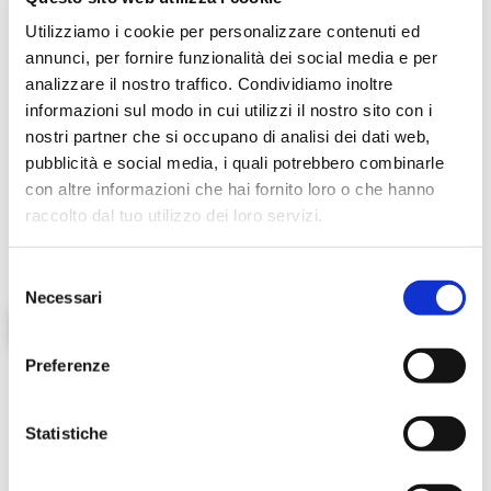
new production.
Utilizziamo i cookie per personalizzare contenuti ed
annunci, per fornire funzionalità dei social media e per
ReOrbit can help you: Maximize the value of your
analizzare il nostro traffico. Condividiamo inoltre
existing assets, Optimize resources, Face this
informazioni sul modo in cui utilizzi il nostro sito con i
situation with a more sustainable and efficient
nostri partner che si occupano di analisi dei dati web,
approach.
pubblicità e social media, i quali potrebbero combinarle
con altre informazioni che hai fornito loro o che hanno
Contact us
to learn how to turn a challenge into an
raccolto dal tuo utilizzo dei loro servizi.
opportunity.
S
Necessari
e
Post on Linkedin
l
e
Preferenze
z
i
Tagged with:
ReOrbIT4Green
o
Statistiche
n
e