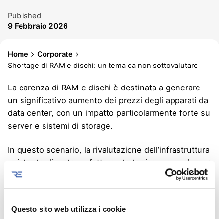
Published
9 Febbraio 2026
Home
Corporate
Shortage di RAM e dischi: un tema da non sottovalutare
La carenza di RAM e dischi è destinata a generare
un significativo aumento dei prezzi degli apparati da
data center, con un impatto particolarmente forte su
server e sistemi di storage.
In questo scenario, la rivalutazione dell’infrastruttura
esistente diventa un fattore strategico, non solo per
contenere i costi in un mercato sempre più oneroso,
ma anche per ridurre l’impatto ambientale,
estendendo il ciclo di vita degli apparati e limitando
Questo sito web utilizza i cookie
nuove produzioni.