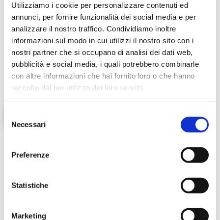
Utilizziamo i cookie per personalizzare contenuti ed
ReOrbit può aiutarvi a valorizzare l’esistente,
annunci, per fornire funzionalità dei social media e per
analizzare il nostro traffico. Condividiamo inoltre
ottimizzare le risorse e affrontare questo contesto
informazioni sul modo in cui utilizzi il nostro sito con i
con un approccio più sostenibile ed efficiente.
nostri partner che si occupano di analisi dei dati web,
pubblicità e social media, i quali potrebbero combinarle
Contattateci
per capire come trasformare una
con altre informazioni che hai fornito loro o che hanno
criticità in un’opportunità.
raccolto dal tuo utilizzo dei loro servizi.
S
Post su Linkedin
Necessari
e
l
e
Preferenze
Tagged with:
z
Circular With ReOrbIT
ReOrbIT4Green
i
Smart Asset Recover
Think ReOrbIT
o
Statistiche
n
e
Marketing