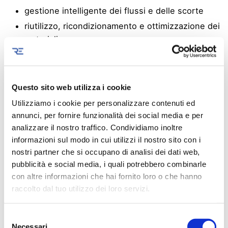
gestione intelligente dei flussi e delle scorte
riutilizzo, ricondizionamento e ottimizzazione dei
materiali
riduzione degli sprechi lungo tutto il ciclo
operativo
integrazione rapida con attività tecniche e
Questo sito web utilizza i cookie
produttive
Utilizziamo i cookie per personalizzare contenuti ed
annunci, per fornire funzionalità dei social media e per
L’obiettivo è chiaro: trasformare il magazzino da area
analizzare il nostro traffico. Condividiamo inoltre
passiva a leva attiva di economia circolare.
informazioni sul modo in cui utilizzi il nostro sito con i
Ogni componente gestito meglio è una risorsa
nostri partner che si occupano di analisi dei dati web,
preservata, ogni processo ottimizzato è un passo
pubblicità e social media, i quali potrebbero combinarle
verso un modello più sostenibile e resiliente.
con altre informazioni che hai fornito loro o che hanno
raccolto dal tuo utilizzo dei loro servizi.
Perché innovare significa anche ripensare come
utilizziamo ciò che già abbiamo, spazio compreso.
S
Necessari