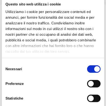
Questo sito web utilizza i cookie
Utilizziamo i cookie per personalizzare contenuti ed
annunci, per fornire funzionalità dei social media e per
analizzare il nostro traffico. Condividiamo inoltre
informazioni sul modo in cui utilizzi il nostro sito con i
nostri partner che si occupano di analisi dei dati web,
Home
Tag: AI
pubblicità e social media, i quali potrebbero combinarle
con altre informazioni che hai fornito loro o che hanno
raccolto dal tuo utilizzo dei loro servizi.
Showing 1-1 of 1 results
S
Necessari
e
l
e
Preferenze
z
i
o
Statistiche
n