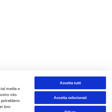
Accetta tutti
cial media e
nostro sito
Accetta selezionati
i potrebbero
ei loro