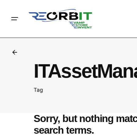
Skip
contenuto
to
content
ITAssetMan
Tag
Sorry, but nothing mat
search terms.