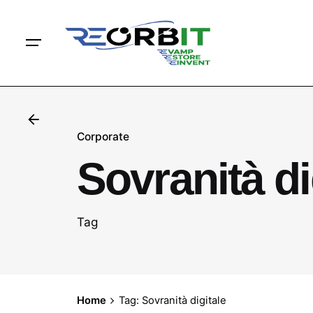
contenuto
S
k
i
p
t
o
c
o
Corporate
n
Sovranità di
t
e
n
Tag
t
Home
Tag: Sovranità digitale