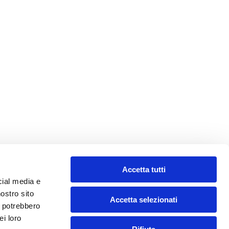
Accetta tutti
cial media e
nostro sito
Accetta selezionati
i potrebbero
ei loro