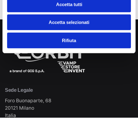
n
Accetta tutti
s
e
Accetta selezionati
n
s
o
Rifiuta
Sede Legale
Foro Buonaparte, 68
20121 Milano
Italia
Sede Operativa