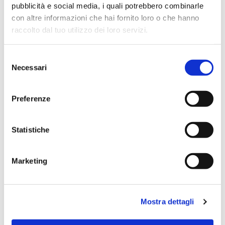
pubblicità e social media, i quali potrebbero combinarle
Try using other search criteria
con altre informazioni che hai fornito loro o che hanno
raccolto dal tuo utilizzo dei loro servizi.
Search
for
S
Necessari
e
l
e
Preferenze
z
i
o
Statistiche
n
e
Marketing
d
e
l
Mostra dettagli
c
o